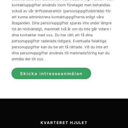
kontaktuppgifter används inom företaget men behandlas
också av vår driftsleverantör (personuppgiftsbiträde) för
att kunna administrera kontaktuppgifterna enligt våra
åtaganden. Dina personuppgifter sparas inte under längre
tid än nödvändigt, maximalt två år om du inte går vidare i
dina kontakter med oss. Du har rätt att få dina
personuppgifter raderade tidigare. Eventuella felaktiga
personuppgifter kan du be att få rättade. Vill du inte att
dina personuppgifter används till marknadsföring kan du
anmäla det till oss.
Skicka intresseanmälan
KVARTERET HJULET