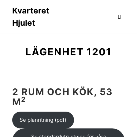
Kvarteret
Hjulet
Huvud
LÄGENHET 1201
2 RUM OCH KÖK, 53
2
M
Se planritning (pdf)
Se standardutrustning för våra