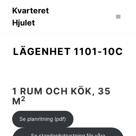
Kvarteret
Hjulet
Huvud
LÄGENHET 1101-10C
1 RUM OCH KÖK, 35
2
M
Se planritning (pdf)
Se standardutrustning för våra