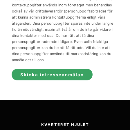
kontaktuppgifter används inom företaget men behandlas
också av vår driftsleverantör (personuppgiftsbiträde) för
att kunna administrera kontaktuppgifterna enligt våra
åtaganden. Dina personuppgifter sparas inte under längre
tid än nödvändigt, maximalt två år om du inte går vidare i
dina kontakter med oss. Du har rätt att få dina
personuppgifter raderade tidigare. Eventuella felaktiga
personuppgifter kan du be att få rättade. Vill du inte att
dina personuppgifter används till marknadsföring kan du
anmäla det till oss.
Skicka intresseanmälan
KVARTERET HJULET