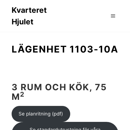
Kvarteret
Hjulet
Huvud
LÄGENHET 1103-10A
3 RUM OCH KÖK, 75
2
M
Se planritning (pdf)
Se standardutrustning för våra