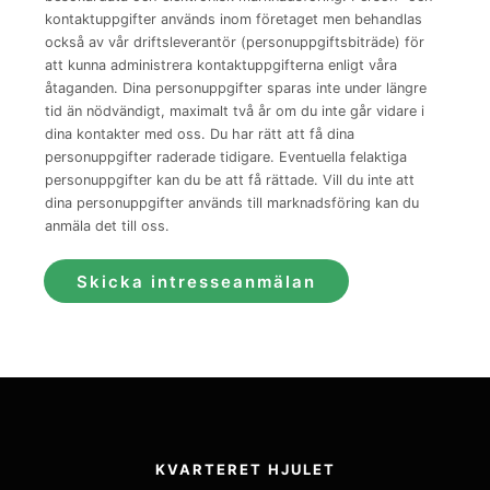
kontaktuppgifter används inom företaget men behandlas
också av vår driftsleverantör (personuppgiftsbiträde) för
att kunna administrera kontaktuppgifterna enligt våra
åtaganden. Dina personuppgifter sparas inte under längre
tid än nödvändigt, maximalt två år om du inte går vidare i
dina kontakter med oss. Du har rätt att få dina
personuppgifter raderade tidigare. Eventuella felaktiga
personuppgifter kan du be att få rättade. Vill du inte att
dina personuppgifter används till marknadsföring kan du
anmäla det till oss.
Skicka intresseanmälan
KVARTERET HJULET